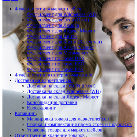
Фулфилмент для маркетплейсов
Фулфилмент для Wildberries (WB)
Фулфилмент для Ozon (Озон)
Фулфилмент для Ламода
Фулфилмент для Яндекс Маркет
Фулфилмент для Авито
Фулфилмент для Каспи (Казахстан)
Фулфилмент для Альфа-Маркет
Фулфилмент для Мегамаркет
Фулфилмент по схеме DBS
Фулфилмент по схеме FBO
Фулфилмент по схеме FBS
Фулфилмент для интернет-магазинов
Доставка на маркетплейсы
Доставка на склад OZON (Озон)
Доставка на склад Wildberries (WB)
Доставка на склад Яндекс Маркет
Консолидация доставки
Кросс-докинг
Копакинг
Маркировка товара для маркетплейсов
Сборка и комплектация промо-стоек и шоубоксов
Упаковка товара для маркетплейсов
Ответственное хранение товаров