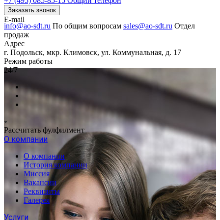
+7 (495) 085-85-15
Общий телефон
Заказать звонок
E-mail
info@ao-sdt.ru
По общим вопросам
sales@ao-sdt.ru
Отдел
продаж
Адрес
г. Подольск, мкр. Климовск, ул. Коммунальная, д. 17
Режим работы
24/7
Рассчитать фулфилмент
О компании
О компании
История компании
Миссия
Вакансии
Реквизиты
Галерея
Услуги