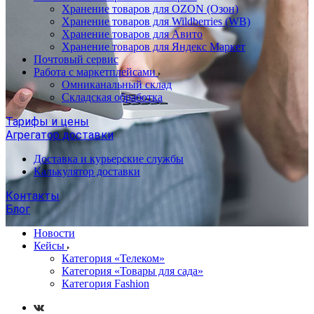
Хранение товаров для OZON (Озон)
Хранение товаров для Wildberries (WB)
Хранение товаров для Авито
Хранение товаров для Яндекс Маркет
Почтовый сервис
Работа с маркетплейсами
Омниканальный склад
Складская обработка
Тарифы и цены
Агрегатор доставки
Доставка и курьерские службы
Калькулятор доставки
Контакты
Блог
Новости
Кейсы
Категория «Телеком»
Категория «Товары для сада»
Категория Fashion