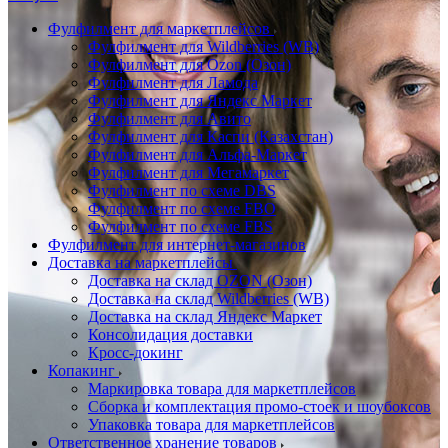
Фулфилмент для маркетплейсов
Фулфилмент для Wildberries (WB)
Фулфилмент для Ozon (Озон)
Фулфилмент для Ламода
Фулфилмент для Яндекс Маркет
Фулфилмент для Авито
Фулфилмент для Каспи (Казахстан)
Фулфилмент для Альфа-Маркет
Фулфилмент для Мегамаркет
Фулфилмент по схеме DBS
Фулфилмент по схеме FBO
Фулфилмент по схеме FBS
Фулфилмент для интернет-магазинов
Доставка на маркетплейсы
Доставка на склад OZON (Озон)
Доставка на склад Wildberries (WB)
Доставка на склад Яндекс Маркет
Консолидация доставки
Кросс-докинг
Копакинг
Маркировка товара для маркетплейсов
Сборка и комплектация промо-стоек и шоубоксов
Упаковка товара для маркетплейсов
Ответственное хранение товаров