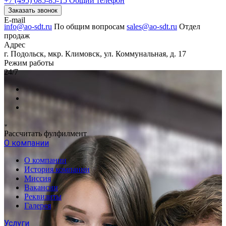
+7 (495) 085-85-15
Общий телефон
Заказать звонок
E-mail
info@ao-sdt.ru
По общим вопросам
sales@ao-sdt.ru
Отдел
продаж
Адрес
г. Подольск, мкр. Климовск, ул. Коммунальная, д. 17
Режим работы
24/7
Рассчитать фулфилмент
О компании
О компании
История компании
Миссия
Вакансии
Реквизиты
Галерея
Услуги