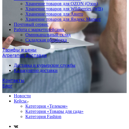
Хранение товаров для OZON (Озон)
Хранение товаров для Wildberries (WB)
Хранение товаров для Авито
Хранение товаров для Яндекс Маркет
Почтовый сервис
Работа с маркетплейсами
Омниканальный склад
Складская обработка
Тарифы и цены
Агрегатор доставки
Доставка и курьерские службы
Калькулятор доставки
Контакты
Блог
Новости
Кейсы
Категория «Телеком»
Категория «Товары для сада»
Категория Fashion