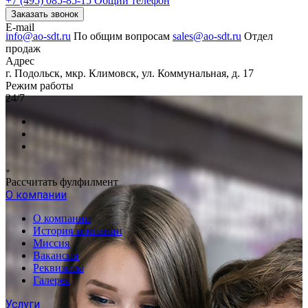
+7 (495) 085-85-15
Общий телефон
Заказать звонок
E-mail
info@ao-sdt.ru
По общим вопросам
sales@ao-sdt.ru
Отдел
продаж
Адрес
г. Подольск, мкр. Климовск, ул. Коммунальная, д. 17
Режим работы
24/7
Рассчитать фулфилмент
О компании
О компании
История компании
Миссия
Вакансии
Реквизиты
Галерея
Услуги