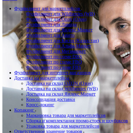
Фулфилмент для маркетплейсов
Фулфилмент для Wildberries (WB)
Фулфилмент для Ozon (Озон)
Фулфилмент для Ламода
Фулфилмент для Яндекс Маркет
Фулфилмент для Авито
Фулфилмент для Каспи (Казахстан)
Фулфилмент для Альфа-Маркет
Фулфилмент для Мегамаркет
Фулфилмент по схеме DBS
Фулфилмент по схеме FBO
Фулфилмент по схеме FBS
Фулфилмент для интернет-магазинов
Доставка на маркетплейсы
Доставка на склад OZON (Озон)
Доставка на склад Wildberries (WB)
Доставка на склад Яндекс Маркет
Консолидация доставки
Кросс-докинг
Копакинг
Маркировка товара для маркетплейсов
Сборка и комплектация промо-стоек и шоубоксов
Упаковка товара для маркетплейсов
Ответственное хранение товаров