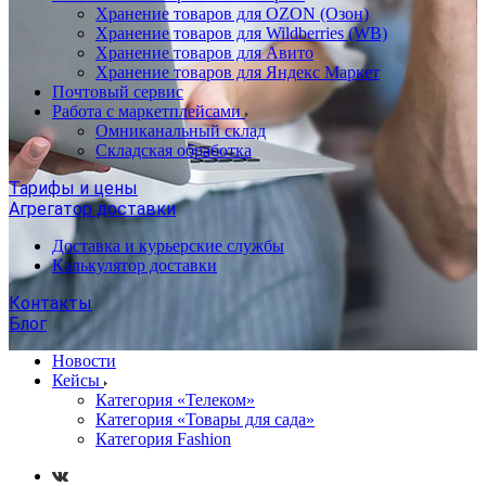
Хранение товаров для OZON (Озон)
Хранение товаров для Wildberries (WB)
Хранение товаров для Авито
Хранение товаров для Яндекс Маркет
Почтовый сервис
Работа с маркетплейсами
Омниканальный склад
Складская обработка
Тарифы и цены
Агрегатор доставки
Доставка и курьерские службы
Калькулятор доставки
Контакты
Блог
Новости
Кейсы
Категория «Телеком»
Категория «Товары для сада»
Категория Fashion