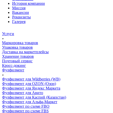
История компании
Миссия
Вакансии
Реквизиты
Галерея
Услуги
Маркировка товаров
Упаковка товаров
Доставка на маркетплейсы
Хранение товаров
Почтовый сервис
Кросс-докинг
Фулфилмент
Фулфилмент для Wildberries (WB)
Фулфилмент для OZON (Озон)
Фулфилмент для Яндекс Маркета
Фулфилмент для Авито
Фулфилмент для Каспий (Казахстан)
Фулфилмент для Альфа-Маркет
Фулфилмент по схеме FBO
Фулфилмент по схеме FBS