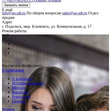
+7 (495) 085-85-15
Общий телефон
Заказать звонок
E-mail
info@ao-sdt.ru
По общим вопросам
sales@ao-sdt.ru
Отдел
продаж
Адрес
г. Подольск, мкр. Климовск, ул. Коммунальная, д. 17
Режим работы
24/7
Рассчитать фулфилмент
О компании
О компании
История компании
Миссия
Вакансии
Реквизиты
Галерея
Услуги