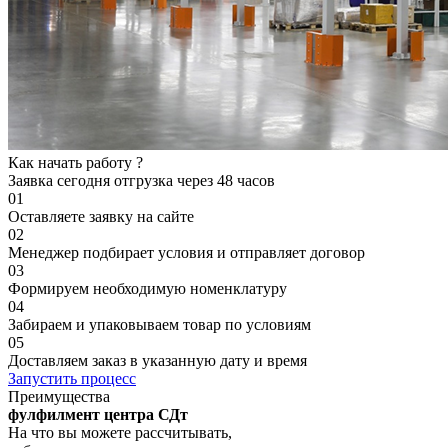
Как начать работу ?
Заявка сегодня
отгрузка через 48 часов
01
Оставляете заявку на сайте
02
Менеджер подбирает условия и отправляет договор
03
Формируем необходимую номенклатуру
04
Забираем и упаковываем товар по условиям
05
Доставляем заказ в указанную дату и время
Запустить процесс
Преимущества
фулфилмент центра СДт
На что вы можете рассчитывать,