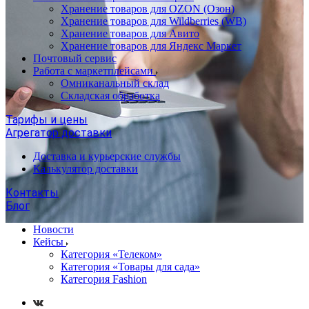
Хранение товаров для OZON (Озон)
Хранение товаров для Wildberries (WB)
Хранение товаров для Авито
Хранение товаров для Яндекс Маркет
Почтовый сервис
Работа с маркетплейсами
Омниканальный склад
Складская обработка
Тарифы и цены
Агрегатор доставки
Доставка и курьерские службы
Калькулятор доставки
Контакты
Блог
Новости
Кейсы
Категория «Телеком»
Категория «Товары для сада»
Категория Fashion