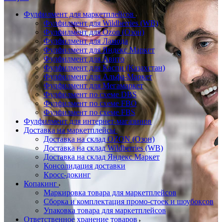
Фулфилмент для маркетплейсов
Фулфилмент для Wildberries (WB)
Фулфилмент для Ozon (Озон)
Фулфилмент для Ламода
Фулфилмент для Яндекс Маркет
Фулфилмент для Авито
Фулфилмент для Каспи (Казахстан)
Фулфилмент для Альфа-Маркет
Фулфилмент для Мегамаркет
Фулфилмент по схеме DBS
Фулфилмент по схеме FBO
Фулфилмент по схеме FBS
Фулфилмент для интернет-магазинов
Доставка на маркетплейсы
Доставка на склад OZON (Озон)
Доставка на склад Wildberries (WB)
Доставка на склад Яндекс Маркет
Консолидация доставки
Кросс-докинг
Копакинг
Маркировка товара для маркетплейсов
Сборка и комплектация промо-стоек и шоубоксов
Упаковка товара для маркетплейсов
Ответственное хранение товаров