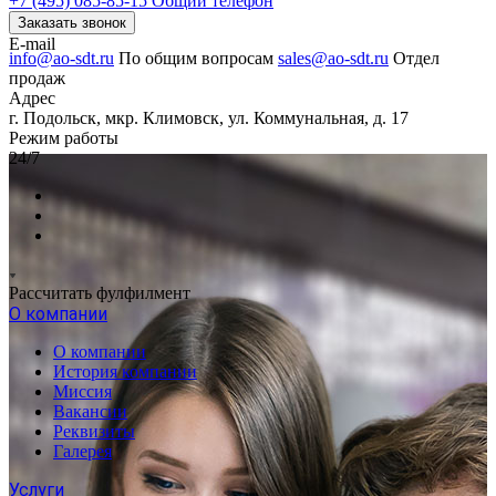
+7 (495) 085-85-15
Общий телефон
Заказать звонок
E-mail
info@ao-sdt.ru
По общим вопросам
sales@ao-sdt.ru
Отдел
продаж
Адрес
г. Подольск, мкр. Климовск, ул. Коммунальная, д. 17
Режим работы
24/7
Рассчитать фулфилмент
О компании
О компании
История компании
Миссия
Вакансии
Реквизиты
Галерея
Услуги