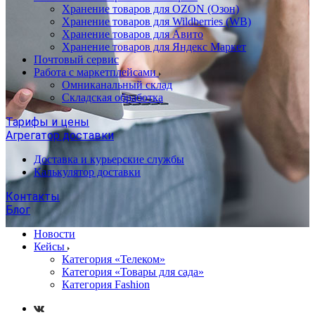
Хранение товаров для OZON (Озон)
Хранение товаров для Wildberries (WB)
Хранение товаров для Авито
Хранение товаров для Яндекс Маркет
Почтовый сервис
Работа с маркетплейсами
Омниканальный склад
Складская обработка
Тарифы и цены
Агрегатор доставки
Доставка и курьерские службы
Калькулятор доставки
Контакты
Блог
Новости
Кейсы
Категория «Телеком»
Категория «Товары для сада»
Категория Fashion