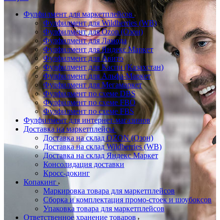
Фулфилмент для маркетплейсов
Фулфилмент для Wildberries (WB)
Фулфилмент для Ozon (Озон)
Фулфилмент для Ламода
Фулфилмент для Яндекс Маркет
Фулфилмент для Авито
Фулфилмент для Каспи (Казахстан)
Фулфилмент для Альфа-Маркет
Фулфилмент для Мегамаркет
Фулфилмент по схеме DBS
Фулфилмент по схеме FBO
Фулфилмент по схеме FBS
Фулфилмент для интернет-магазинов
Доставка на маркетплейсы
Доставка на склад OZON (Озон)
Доставка на склад Wildberries (WB)
Доставка на склад Яндекс Маркет
Консолидация доставки
Кросс-докинг
Копакинг
Маркировка товара для маркетплейсов
Сборка и комплектация промо-стоек и шоубоксов
Упаковка товара для маркетплейсов
Ответственное хранение товаров