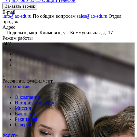
+7 (495) 085-85-15
Общий телефон
Заказать звонок
E-mail
info@ao-sdt.ru
По общим вопросам
sales@ao-sdt.ru
Отдел
продаж
Адрес
г. Подольск, мкр. Климовск, ул. Коммунальная, д. 17
Режим работы
24/7
Рассчитать фулфилмент
О компании
О компании
История компании
Миссия
Вакансии
Реквизиты
Галерея
Услуги