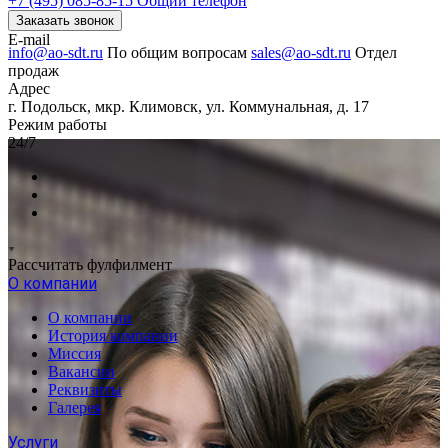
+7 (495) 085-85-15
Общий телефон
Заказать звонок
E-mail
info@ao-sdt.ru
По общим вопросам
sales@ao-sdt.ru
Отдел
продаж
Адрес
г. Подольск, мкр. Климовск, ул. Коммунальная, д. 17
Режим работы
24/7
Рассчитать фулфилмент
О компании
О компании
История компании
Миссия
Вакансии
Реквизиты
Галерея
Услуги