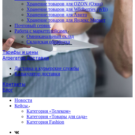
Хранение товаров для OZON (Озон)
Хранение товаров для Wildberries (WB)
Хранение товаров для Авито
Хранение товаров для Яндекс Маркет
Почтовый сервис
Работа с маркетплейсами
Омниканальный склад
Складская обработка
Тарифы и цены
Агрегатор доставки
Доставка и курьерские службы
Калькулятор доставки
Контакты
Блог
Новости
Кейсы
Категория «Телеком»
Категория «Товары для сада»
Категория Fashion