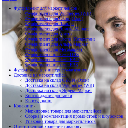
Фулфилмент для маркетплейсов
Фулфилмент для Wildberries (WB)
Фулфилмент для Ozon (Озон)
Фулфилмент для Ламода
Фулфилмент для Яндекс Маркет
Фулфилмент для Авито
Фулфилмент для Каспи (Казахстан)
Фулфилмент для Альфа-Маркет
Фулфилмент для Мегамаркет
Фулфилмент по схеме DBS
Фулфилмент по схеме FBO
Фулфилмент по схеме FBS
Фулфилмент для интернет-магазинов
Доставка на маркетплейсы
Доставка на склад OZON (Озон)
Доставка на склад Wildberries (WB)
Доставка на склад Яндекс Маркет
Консолидация доставки
Кросс-докинг
Копакинг
Маркировка товара для маркетплейсов
Сборка и комплектация промо-стоек и шоубоксов
Упаковка товара для маркетплейсов
Ответственное хранение товаров