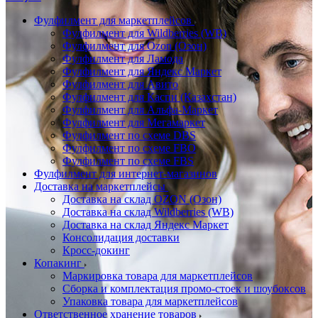
Фулфилмент для маркетплейсов
Фулфилмент для Wildberries (WB)
Фулфилмент для Ozon (Озон)
Фулфилмент для Ламода
Фулфилмент для Яндекс Маркет
Фулфилмент для Авито
Фулфилмент для Каспи (Казахстан)
Фулфилмент для Альфа-Маркет
Фулфилмент для Мегамаркет
Фулфилмент по схеме DBS
Фулфилмент по схеме FBO
Фулфилмент по схеме FBS
Фулфилмент для интернет-магазинов
Доставка на маркетплейсы
Доставка на склад OZON (Озон)
Доставка на склад Wildberries (WB)
Доставка на склад Яндекс Маркет
Консолидация доставки
Кросс-докинг
Копакинг
Маркировка товара для маркетплейсов
Сборка и комплектация промо-стоек и шоубоксов
Упаковка товара для маркетплейсов
Ответственное хранение товаров