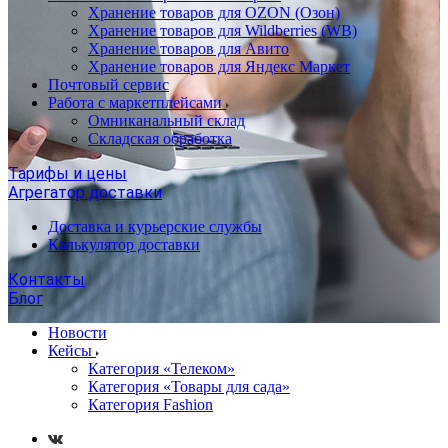
Хранение товаров для OZON (Озон)
Хранение товаров для Wildberries (WB)
Хранение товаров для Авито
Хранение товаров для Яндекс Маркет
Почтовый сервис
Работа с маркетплейсами
Омниканальный склад
Складская обработка
Тарифы и цены
Агрегатор доставки
Доставка и курьерские службы
Калькулятор доставки
Контакты
Блог
Новости
Кейсы
Категория «Телеком»
Категория «Товары для сада»
Категория Fashion