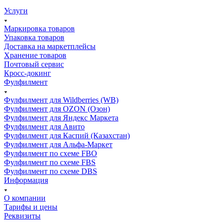
Услуги
Маркировка товаров
Упаковка товаров
Доставка на маркетплейсы
Хранение товаров
Почтовый сервис
Кросс-докинг
Фулфилмент
Фулфилмент для Wildberries (WB)
Фулфилмент для OZON (Озон)
Фулфилмент для Яндекс Маркета
Фулфилмент для Авито
Фулфилмент для Каспий (Казахстан)
Фулфилмент для Альфа-Маркет
Фулфилмент по схеме FBO
Фулфилмент по схеме FBS
Фулфилмент по схеме DBS
Информация
О компании
Тарифы и цены
Реквизиты