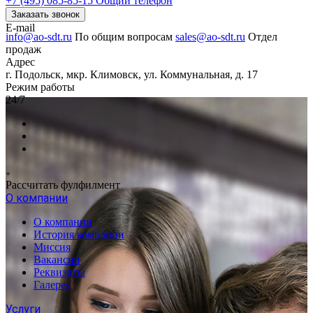
+7 (495) 085-85-15
Общий телефон
Заказать звонок
E-mail
info@ao-sdt.ru
По общим вопросам
sales@ao-sdt.ru
Отдел
продаж
Адрес
г. Подольск, мкр. Климовск, ул. Коммунальная, д. 17
Режим работы
24/7
Рассчитать фулфилмент
О компании
О компании
История компании
Миссия
Вакансии
Реквизиты
Галерея
Услуги