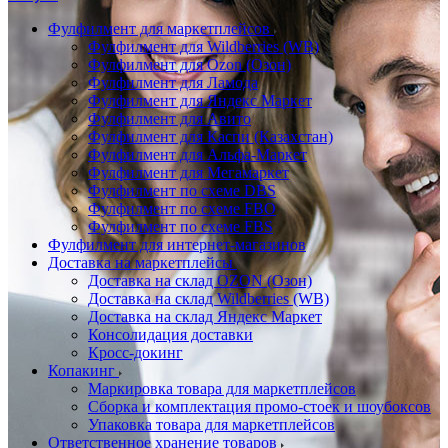
Фулфилмент для маркетплейсов
Фулфилмент для Wildberries (WB)
Фулфилмент для Ozon (Озон)
Фулфилмент для Ламода
Фулфилмент для Яндекс Маркет
Фулфилмент для Авито
Фулфилмент для Каспи (Казахстан)
Фулфилмент для Альфа-Маркет
Фулфилмент для Мегамаркет
Фулфилмент по схеме DBS
Фулфилмент по схеме FBO
Фулфилмент по схеме FBS
Фулфилмент для интернет-магазинов
Доставка на маркетплейсы
Доставка на склад OZON (Озон)
Доставка на склад Wildberries (WB)
Доставка на склад Яндекс Маркет
Консолидация доставки
Кросс-докинг
Копакинг
Маркировка товара для маркетплейсов
Сборка и комплектация промо-стоек и шоубоксов
Упаковка товара для маркетплейсов
Ответственное хранение товаров