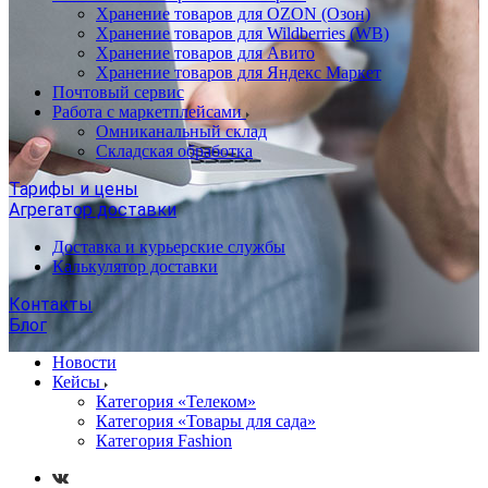
Хранение товаров для OZON (Озон)
Хранение товаров для Wildberries (WB)
Хранение товаров для Авито
Хранение товаров для Яндекс Маркет
Почтовый сервис
Работа с маркетплейсами
Омниканальный склад
Складская обработка
Тарифы и цены
Агрегатор доставки
Доставка и курьерские службы
Калькулятор доставки
Контакты
Блог
Новости
Кейсы
Категория «Телеком»
Категория «Товары для сада»
Категория Fashion