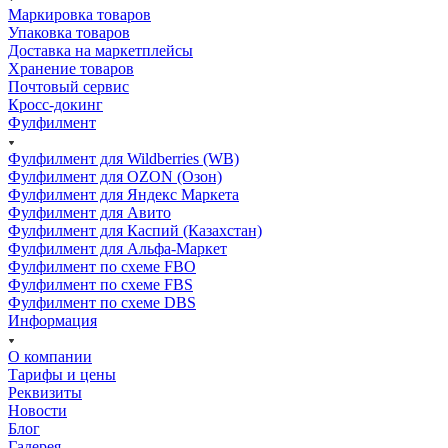
Маркировка товаров
Упаковка товаров
Доставка на маркетплейсы
Хранение товаров
Почтовый сервис
Кросс-докинг
Фулфилмент
Фулфилмент для Wildberries (WB)
Фулфилмент для OZON (Озон)
Фулфилмент для Яндекс Маркета
Фулфилмент для Авито
Фулфилмент для Каспий (Казахстан)
Фулфилмент для Альфа-Маркет
Фулфилмент по схеме FBO
Фулфилмент по схеме FBS
Фулфилмент по схеме DBS
Информация
О компании
Тарифы и цены
Реквизиты
Новости
Блог
Галерея