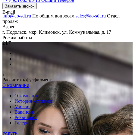
+7 (495) 085-85-15
Общий телефон
Заказать звонок
E-mail
info@ao-sdt.ru
По общим вопросам
sales@ao-sdt.ru
Отдел
продаж
Адрес
г. Подольск, мкр. Климовск, ул. Коммунальная, д. 17
Режим работы
24/7
Рассчитать фулфилмент
О компании
О компании
История компании
Миссия
Вакансии
Реквизиты
Галерея
Услуги