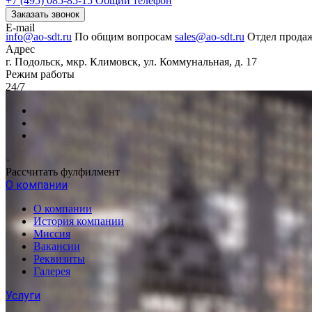
+7 (495) 085-85-15
Общий телефон
Заказать звонок
E-mail
info@ao-sdt.ru
По общим вопросам
sales@ao-sdt.ru
Отдел прода
Адрес
г. Подольск, мкр. Климовск, ул. Коммунальная, д. 17
Режим работы
24/7
Рассчитать фулфилмент
О компании
О компании
История компании
Миссия
Вакансии
Реквизиты
Галерея
Услуги