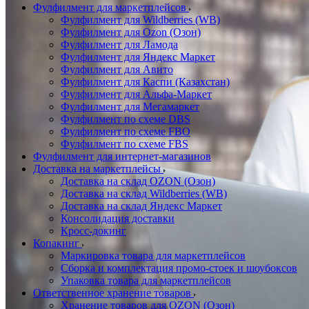
Фулфилмент для маркетплейсов
Фулфилмент для Wildberries (WB)
Фулфилмент для Ozon (Озон)
Фулфилмент для Ламода
Фулфилмент для Яндекс Маркет
Фулфилмент для Авито
Фулфилмент для Каспи (Казахстан)
Фулфилмент для Альфа-Маркет
Фулфилмент для Мегамаркет
Фулфилмент по схеме DBS
Фулфилмент по схеме FBO
Фулфилмент по схеме FBS
Фулфилмент для интернет-магазинов
Доставка на маркетплейсы
Доставка на склад OZON (Озон)
Доставка на склад Wildberries (WB)
Доставка на склад Яндекс Маркет
Консолидация доставки
Кросс-докинг
Копакинг
Маркировка товара для маркетплейсов
Сборка и комплектация промо-стоек и шоубоксов
Упаковка товара для маркетплейсов
Ответственное хранение товаров
Хранение товаров для OZON (Озон)