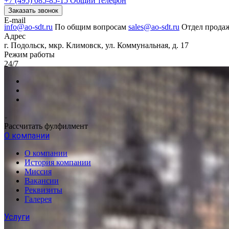
+7 (495) 085-85-15
Общий телефон
Заказать звонок
E-mail
info@ao-sdt.ru
По общим вопросам
sales@ao-sdt.ru
Отдел прода
Адрес
г. Подольск, мкр. Климовск, ул. Коммунальная, д. 17
Режим работы
24/7
Рассчитать фулфилмент
О компании
О компании
История компании
Миссия
Вакансии
Реквизиты
Галерея
Услуги