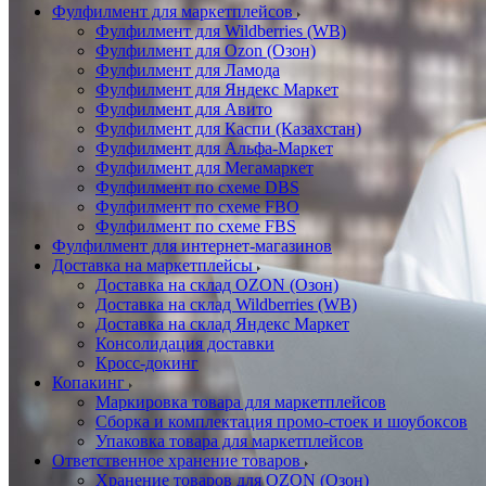
Фулфилмент для маркетплейсов
Фулфилмент для Wildberries (WB)
Фулфилмент для Ozon (Озон)
Фулфилмент для Ламода
Фулфилмент для Яндекс Маркет
Фулфилмент для Авито
Фулфилмент для Каспи (Казахстан)
Фулфилмент для Альфа-Маркет
Фулфилмент для Мегамаркет
Фулфилмент по схеме DBS
Фулфилмент по схеме FBO
Фулфилмент по схеме FBS
Фулфилмент для интернет-магазинов
Доставка на маркетплейсы
Доставка на склад OZON (Озон)
Доставка на склад Wildberries (WB)
Доставка на склад Яндекс Маркет
Консолидация доставки
Кросс-докинг
Копакинг
Маркировка товара для маркетплейсов
Сборка и комплектация промо-стоек и шоубоксов
Упаковка товара для маркетплейсов
Ответственное хранение товаров
Хранение товаров для OZON (Озон)