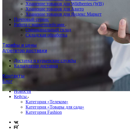
Хранение товаров для Wildberries (WB)
Хранение товаров для Авито
Хранение товаров для Яндекс Маркет
Почтовый сервис
Работа с маркетплейсами
Омниканальный склад
Складская обработка
Тарифы и цены
Агрегатор доставки
Доставка и курьерские службы
Калькулятор доставки
Контакты
Блог
Новости
Кейсы
Категория «Телеком»
Категория «Товары для сада»
Категория Fashion